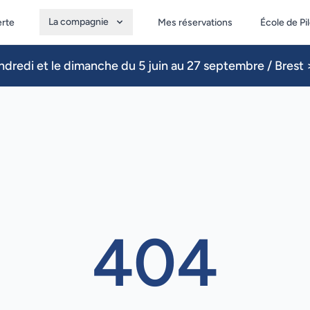
La compagnie
erte
Mes réservations
École de Pi
dredi et le dimanche du 5 juin au 27 septembre / Brest >
404